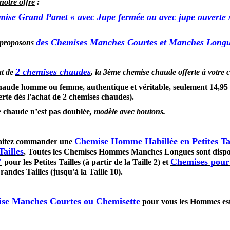
 notre offre
:
ise Grand Panet « avec Jupe fermée ou avec jupe ouverte 
des Chemises Manches Courtes et Manches Longue
 proposons
2 chemises chaudes
at de
, la 3ème chemise chaude offerte à votre 
aude homme ou femme, authentique et véritable, seulement 14,95 € 
rte dès l'achat de 2 chemises chaudes).
 chaude n’est pas doublée
, modèle avec boutons.
Chemise Homme Habillée en Petites Tai
aitez commander une
ailles
, Toutes les Chemises Hommes Manches Longues sont dispon
"
Chemises pour
pour les Petites Tailles (à partir de la Taille 2) et
ndes Tailles (jusqu'à la Taille 10).
se Manches Courtes ou Chemisette
pour vous les Hommes est 