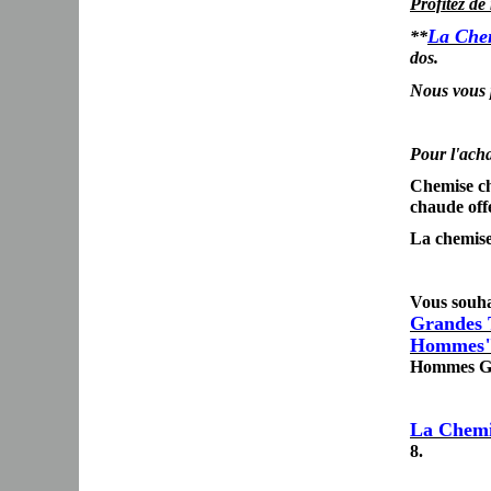
Profitez de
La Chem
**
dos.
Nous vous
Pour l'ach
Chemise ch
chaude offe
La chemise
Vous souh
Grandes T
Hommes
Hommes Gra
La Chemi
8.