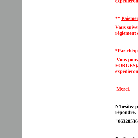
expédieron
**
Paiemen
Vous suivez
règlement 
*
Par chèq
Vous pouve
FORGES). V
expédieron
Merci.
N'hésitez p
répondre.
"06320536