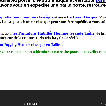
cein
ouhaitez porter une authentique et véritable
vons vous en expédier une par la poste, retrouve
squette pour homme classique
Le Béret Basque
et aussi
. Vou
s. La casquette homme classique peut vous être expédiée à votre ad
te).
les Pantalons Habillés Homme Grande Taille
motion,
, de la
intérieur de la ceinture (prix très bas, fin de série).
on Jogging Homme classique en Taille 4.
 votre commande et à bientôt sur notre site pour de nouvelles c
MERCERIE