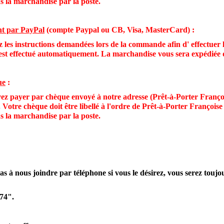
s la marchandise par la poste.
t par PayPal
(compte Paypal ou CB, Visa, MasterCard) :
 les instructions demandées lors de la commande afin d' effectuer l
est effectué automatiquement. La marchandise vous sera expédiée d
ue
:
z payer par chèque envoyé à notre adresse (Prêt-à-Porter Fran
otre chèque doit être libellé à l'ordre de Prêt-à-Porter Françoi
s la marchandise par la poste.
as à nous joindre par téléphone si vous le désirez, vous serez toujo
74".