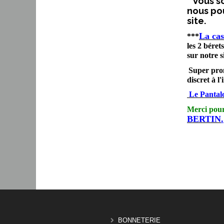
* Vous s
nous pou
site.
La ca
***
les 2 béret
sur notre si
Super pro
discret à l'
Le Pantal
Merci pour
BERTIN
.
BONNETERIE