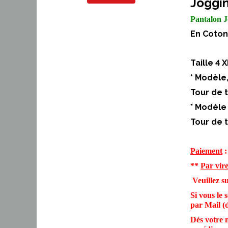
Joggi
Pantalon J
En Coton 
Taille 4 
* Modèle
Tour de t
* Modèle
Tour de t
Paiement
:
**
Par vir
Veuillez s
Si vous le
par Mail (
Dès votre 